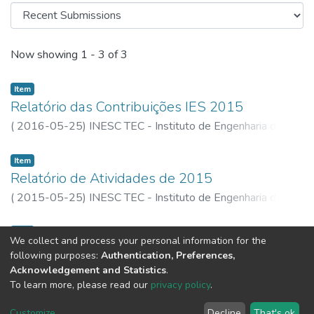
Recent Submissions
Now showing
1 - 3 of 3
Item
Relatório das Contribuições IES 2015
(
2016-05-25
)
INESC TEC - Instituto de Engenharia de
Sistemas e Computadores, Tecnologia e Ciência
Item
Relatório de Atividades de 2015
(
2015-05-25
)
INESC TEC - Instituto de Engenharia de
Sistemas e Computadores, Tecnologia e Ciência
Item
We collect and process your personal information for the
Relatório e Contas 2015
following purposes:
Authentication, Preferences,
(
2015-05-25
)
INESC TEC - Instituto de Engenharia de
Acknowledgement and Statistics
.
To learn more, please read our
privacy policy
.
Sistemas e Computadores, Tecnologia e Ciência
Customize
...
Decline
That's ok