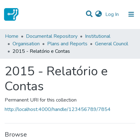
(current)
Log In
Statistics
Home
Documental Repository
Institutional
Organisation
Plans and Reports
General Council
Communities & Collections
2015 - Relatório e Contas
All of DSpace
2015 - Relatório e
Contas
Permanent URI for this collection
http://localhost:4000/handle/123456789/7854
Browse