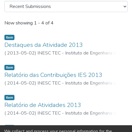
Recent Submissions
Now showing
1 - 4 of 4
Item
Destaques da Atividade 2013
(
2013-05-02
)
INESC TEC - Instituto de Engenharia de
Sistemas e Computadores, Tecnologia e Ciência
Item
Relatório das Contribuições IES 2013
(
2014-05-02
)
INESC TEC - Instituto de Engenharia de
Sistemas e Computadores, Tecnologia e Ciência
Item
Relatório de Atividades 2013
(
2014-05-02
)
INESC TEC - Instituto de Engenharia de
Sistemas e Computadores, Tecnologia e Ciência
Item
We collect and process your personal information for the