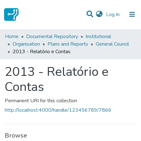
(current)
Log In
Statistics
Home
Documental Repository
Institutional
Organisation
Plans and Reports
General Council
Communities & Collections
2013 - Relatório e Contas
All of DSpace
2013 - Relatório e
Contas
Permanent URI for this collection
http://localhost:4000/handle/123456789/7866
Browse