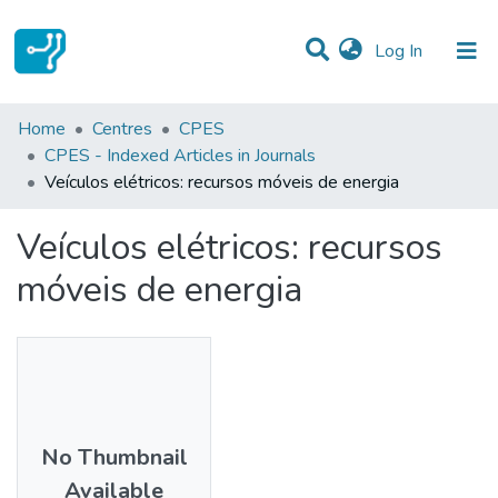
(current)
Log In
Statistics
Home
Centres
CPES
CPES - Indexed Articles in Journals
Communities & Collections
Veículos elétricos: recursos móveis de energia
All of DSpace
Veículos elétricos: recursos
móveis de energia
No Thumbnail
Available