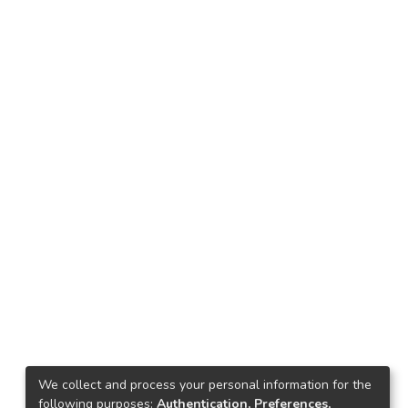
We collect and process your personal information for the
following purposes:
Authentication, Preferences,