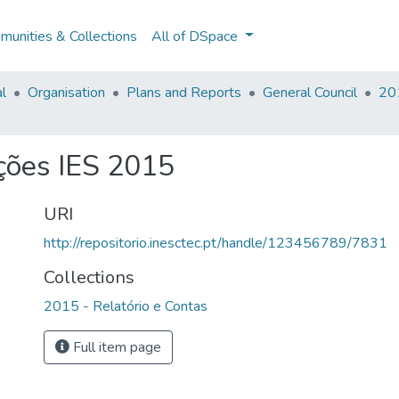
unities & Collections
All of DSpace
al
Organisation
Plans and Reports
General Council
201
ições IES 2015
URI
http://repositorio.inesctec.pt/handle/123456789/7831
Collections
2015 - Relatório e Contas
Full item page