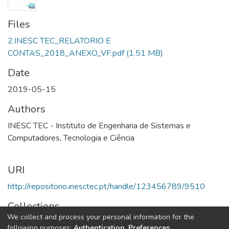
Files
2.INESC TEC_RELATORIO E
CONTAS_2018_ANEXO_VF.pdf
(1.51 MB)
Date
2019-05-15
Authors
INESC TEC - Instituto de Engenharia de Sistemas e
Computadores, Tecnologia e Ciência
URI
http://repositorio.inesctec.pt/handle/123456789/9510
Collections
We collect and process your personal information for the
2018 - Relatório e Contas
following purposes:
Authentication, Preferences,