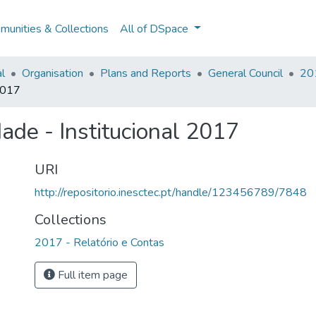
unities & Collections
All of DSpace
al
Organisation
Plans and Reports
General Council
201
 2017
ade - Institucional 2017
URI
http://repositorio.inesctec.pt/handle/123456789/7848
Collections
2017 - Relatório e Contas
Full item page