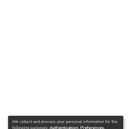
We collect and process your personal information for the
following purposes:
Authentication, Preferences,