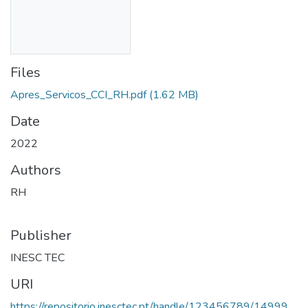
Files
Apres_Servicos_CCI_RH.pdf
(1.62 MB)
Date
2022
Authors
RH
Publisher
INESC TEC
URI
https://repositorio.inesctec.pt/handle/123456789/14999