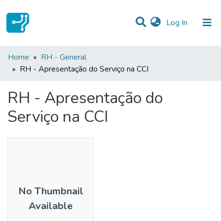
(current)
Log In
Statistics
Home
RH - General
RH - Apresentação do Serviço na CCI
Communities & Collections
RH - Apresentação do
All of DSpace
Serviço na CCI
No Thumbnail
Available