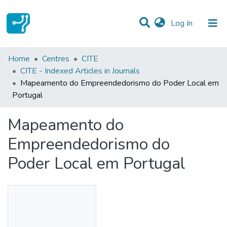
(current)
Log In
Statistics
Home
Centres
CITE
CITE - Indexed Articles in Journals
Communities & Collections
Mapeamento do Empreendedorismo do Poder Local em
Portugal
All of DSpace
Mapeamento do
Empreendedorismo do
Poder Local em Portugal