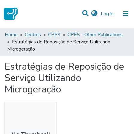
(current)
Log In
Statistics
Home
Centres
CPES
CPES - Other Publications
Estratégias de Reposição de Serviço Utilizando
Communities & Collections
Microgeração
All of DSpace
Estratégias de Reposição de
Serviço Utilizando
Microgeração