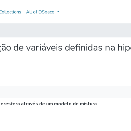
ollections
All of DSpace
ação de variáveis definidas na h
hiperesfera através de um modelo de mistura