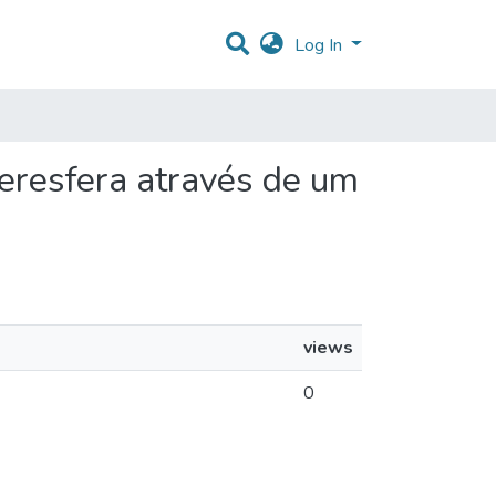
Log In
iperesfera através de um
views
0