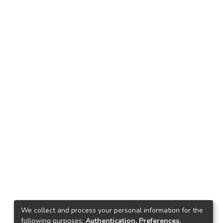
We collect and process your personal information for the
following purposes:
Authentication, Preferences,