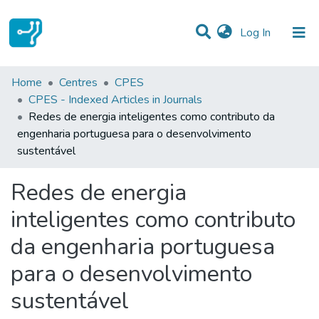
(current)
Log In
Statistics
Home
Centres
CPES
CPES - Indexed Articles in Journals
Communities & Collections
Redes de energia inteligentes como contributo da
engenharia portuguesa para o desenvolvimento
All of DSpace
sustentável
Redes de energia
inteligentes como contributo
da engenharia portuguesa
para o desenvolvimento
sustentável