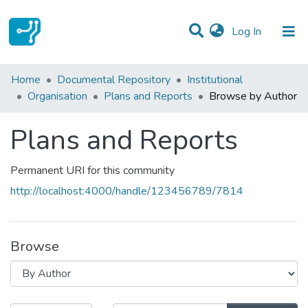
(current)
Log In
Communities & Collections
Home
Documental Repository
Institutional
Organisation
Plans and Reports
Browse by Author
All of DSpace
Plans and Reports
Permanent URI for this community
http://localhost:4000/handle/123456789/7814
Browse