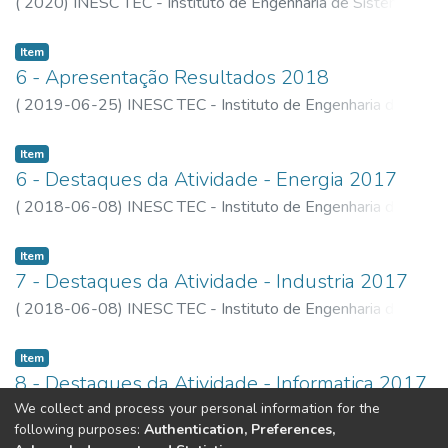
(
2020
)
INESC TEC - Instituto de Engenharia de Sistemas e
Computadores, Tecnologia e Ciência
Item
6 - Apresentação Resultados 2018
(
2019-06-25
)
INESC TEC - Instituto de Engenharia de
Sistemas e Computadores, Tecnologia e Ciência
Item
6 - Destaques da Atividade - Energia 2017
(
2018-06-08
)
INESC TEC - Instituto de Engenharia de
Sistemas e Computadores, Tecnologia e Ciência
Item
7 - Destaques da Atividade - Industria 2017
(
2018-06-08
)
INESC TEC - Instituto de Engenharia de
Sistemas e Computadores, Tecnologia e Ciência
Item
8 - Destaques da Atividade - Informatica 2017
We collect and process your personal information for the
(
2018-06-08
)
INESC TEC - Instituto de Engenharia de
following purposes:
Authentication, Preferences,
Sistemas e Computadores, Tecnologia e Ciência