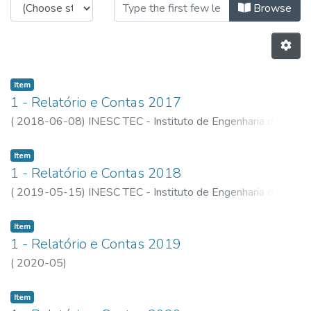
Browsing Plans and Reports by Aut
Browse
Item
1 - Relatório e Contas 2017
(
2018-06-08
)
INESC TEC - Instituto de Engenharia de
Sistemas e Computadores, Tecnologia e Ciência
Item
1 - Relatório e Contas 2018
(
2019-05-15
)
INESC TEC - Instituto de Engenharia de
Sistemas e Computadores, Tecnologia e Ciência
Item
1 - Relatório e Contas 2019
(
2020-05
)
Item