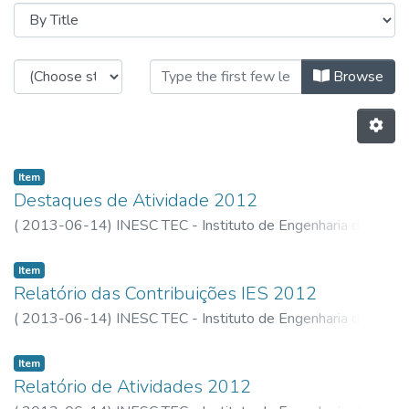
Browsing 2012 - Relatório e Conta
Browse
Item
Destaques de Atividade 2012
(
2013-06-14
)
INESC TEC - Instituto de Engenharia de
Sistemas e Computadores, Tecnologia e Ciência
Item
Relatório das Contribuições IES 2012
(
2013-06-14
)
INESC TEC - Instituto de Engenharia de
Sistemas e Computadores, Tecnologia e Ciência
Item
Relatório de Atividades 2012