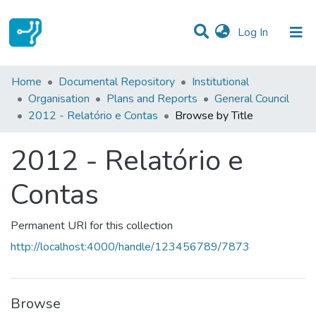
(current)
Log In
Communities & Collections
Home
Documental Repository
Institutional
Organisation
Plans and Reports
General Council
All of DSpace
2012 - Relatório e Contas
Browse by Title
2012 - Relatório e
Contas
Permanent URI for this collection
http://localhost:4000/handle/123456789/7873
Browse