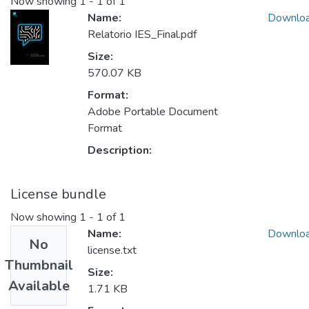
Now showing
1 - 1 of 1
Name:
Downlo
Relatorio IES_Final.pdf
Size:
570.07 KB
Format:
Adobe Portable Document
Format
Description:
License bundle
Now showing
1 - 1 of 1
Name:
Downlo
No
license.txt
Thumbnail
Size:
Available
1.71 KB