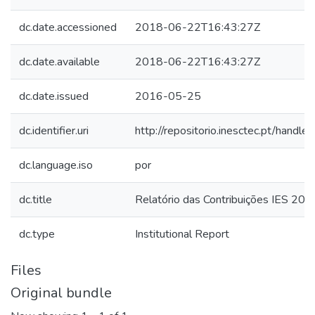
dc.date.accessioned
2018-06-22T16:43:27Z
dc.date.available
2018-06-22T16:43:27Z
dc.date.issued
2016-05-25
dc.identifier.uri
http://repositorio.inesctec.pt/han
dc.language.iso
por
dc.title
Relatório das Contribuições IES 201
dc.type
Institutional Report
Files
Original bundle