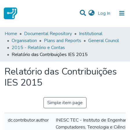
(current)
Log In
Statistics
Home
Documental Repository
Institutional
Organisation
Plans and Reports
General Council
Communities & Collections
2015 - Relatório e Contas
Relatório das Contribuições IES 2015
All of DSpace
Relatório das Contribuições
IES 2015
Simple item page
dc.contributor.author
INESC TEC - Instituto de Engenharia
Computadores, Tecnologia e Ciência