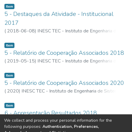
Item
5 - Destaques da Atividade - Institucional
2017
(
2018-06-08
)
INESC TEC - Instituto de Engenharia de
Sistemas e Computadores, Tecnologia e Ciência
Item
5 - Relatório de Cooperação Associados 2018
(
2019-05-15
)
INESC TEC - Instituto de Engenharia de
Sistemas e Computadores, Tecnologia e Ciência
Item
5 - Relatório de Cooperação Associados 2020
(
2020
)
INESC TEC - Instituto de Engenharia de Sistemas e
Computadores, Tecnologia e Ciência
Item
6 - Apresentação Resultados 2018
We collect and process your personal information for the
(
2019-06-25
)
INESC TEC - Instituto de Engenharia de
following purposes:
Authentication, Preferences,
Sistemas e Computadores, Tecnologia e Ciência