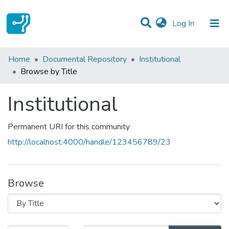
(current)
Log In
Communities & Collections
Home
Documental Repository
Institutional
Browse by Title
All of DSpace
Institutional
Permanent URI for this community
http://localhost:4000/handle/123456789/23
Browse